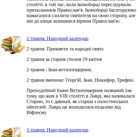
столітті, в той час, коли іконоборці переслідували
прихильників Православ'я. Іконоборці багаторазово
намагалися схилити святителя на свою сторону, але
він до кінця залишився вірним Православ'ю.
2 травня. Народний календар
2 травня. Прикмети та народні свята
2 травня за старим стилем 19 квітня
2 травня - Іван-ветхопещерник.
2 травня іменини: Георгій, Іван, Никифор, Трифон.
Преподобний Іоанн Ветхопещерник названий так
тому, що жив в VIII столітті в Лаврі, яка називалася
Старою, то є давньої, як старша з палестинських
обителей. Лавра ця знаходилася недалеко від
Віфлеєму
3 травня. Народний календар