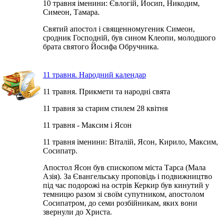
10 травня іменини: Євлогій, Йосип, Никодим,
Симеон, Тамара.
Святий апостол і священномугеник Симеон,
сродник Господній, був сином Клеопи, молодшого
брата святого Йосифа Обручника.
11 травня. Народний календар
11 травня. Прикмети та народні свята
11 травня за старим стилем 28 квітня
11 травня - Максим і Ясон
11 травня іменини: Віталій, Ясон, Кирило, Максим,
Сосипатр.
Апостол Ясон був єпископом міста Тарса (Мала
Азія). За Євангельську проповідь і подвижництво
під час подорожі на острів Керкир був кинутий у
темницю разом зі своїм супутником, апостолом
Сосипатром, до семи розбійникам, яких вони
звернули до Христа.