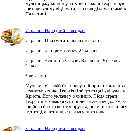
мученицьку кончину за Христа, коли Георгій був
ще в дитячому віці; мати, яка володіла маєтками в
Палестині
7 травня. Народний календар
7 травня. Прикмети та народні свята
7 травня за старим стилем 24 квітня
7 травня іменини: Олексій, Валентин, Євсевій,
Савва;
Єлизавета.
Мученик Євсевій був присутній при стражданнях
великомученика Георгія Побідоносця і увірував у
Христа. Його уклали у в'язницю. Після страти
Георгія він відмовився принести жертву ідолам, за
що його били залізним прутом, поки не оголилися
нутрощі, а потім відсікли мечем голову.
8 травня. Народний календар