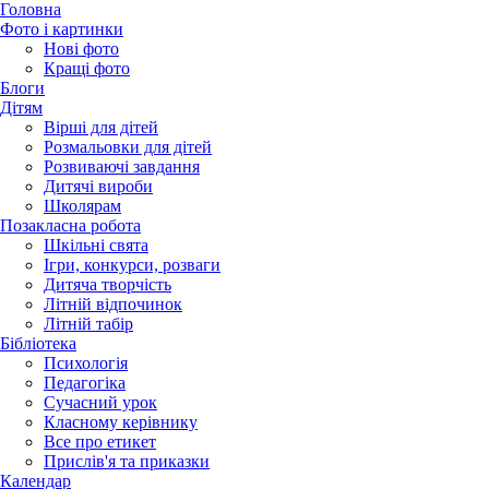
Головна
Фото і картинки
Нові фото
Кращі фото
Блоги
Дітям
Вірші для дітей
Розмальовки для дітей
Розвиваючі завдання
Дитячі вироби
Школярам
Позакласна робота
Шкільні свята
Ігри, конкурси, розваги
Дитяча творчість
Літній відпочинок
Літній табір
Бібліотека
Психологія
Педагогіка
Сучасний урок
Класному керівнику
Все про етикет
Прислів'я та приказки
Календар