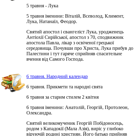
5 травня - Лука
5 травня іменини: Віталій, Всеволод, Климент,
Лука, Натанаїл, Феодор.
Святий апостол і євангеліст Лука, уродженець
Антіохії Сирійської, апостол з 70, сподвижник
апостола Павла, лікар з освіченої грецької
середовища. Почувши про Христа, Лука прибув до
Палестини і тут гаряче сприйняв спасительне
вчення від Самого Господа.
6 травня. Народний календар
6 травня. Прикмети та народні свята
6 травня за старим стилем 2 квітня
6 травня іменини: Анатолій, Георгій, Протолеон,
Олександра.
Святий великомученик Георгій Побідоносець,
родом з Кападокії (Мала Азія), виріс у глибоко
віруючій родині християн. Його батько прийняв