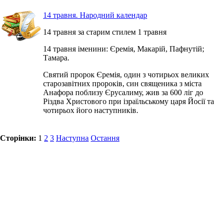
14 травня. Народний календар
14 травня за старим стилем 1 травня
14 травня іменини: Єремія, Макарій, Пафнутій;
Тамара.
Святий пророк Єремія, один з чотирьох великих
старозавітних пророків, син священика з міста
Анафора поблизу Єрусалиму, жив за 600 ліг до
Різдва Христового при ізраїльському царя Йосії та
чотирьох його наступників.
Сторінки:
1
2
3
Наступна
Остання