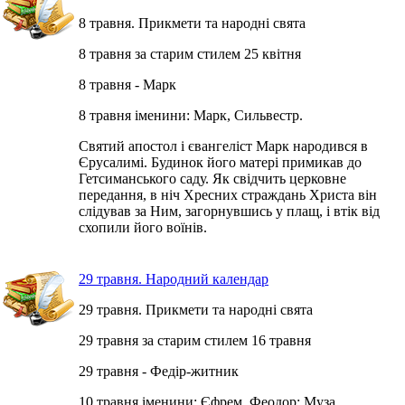
8 травня. Прикмети та народні свята
8 травня за старим стилем 25 квітня
8 травня - Марк
8 травня іменини: Марк, Сильвестр.
Святий апостол і євангеліст Марк народився в
Єрусалимі. Будинок його матері примикав до
Гетсиманського саду. Як свідчить церковне
передання, в ніч Хресних страждань Христа він
слідував за Ним, загорнувшись у плащ, і втік від
схопили його воїнів.
29 травня. Народний календар
29 травня. Прикмети та народні свята
29 травня за старим стилем 16 травня
29 травня - Федір-житник
10 травня іменини: Єфрем, Феодор; Муза.