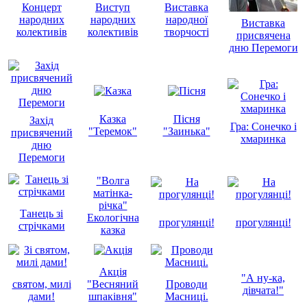
Концерт
Виступ
Виставка
народних
народних
народної
Виставка
колективів
колективів
творчості
присвячена
дню Перемоги
Казка
Пісня
Захід
Гра: Сонечко і
"Теремок"
"Заинька"
присвячений
хмаринка
дню
Перемоги
"Волга
матінка-
річка"
Танець зі
Екологічна
прогулянці!
прогулянці!
стрічками
казка
Акція
"А ну-ка,
святом, милі
"Весняний
Проводи
дівчата!"
дами!
шпаківня"
Масниці.