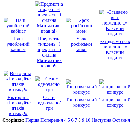
Наш
Предметна
Урок
«Згадаємо всіх
улюблений
тиждень «І
російської
поіменно...»
кабінет
прекрасна і
мови
Класний
сильна
годину
Математика
країна!»
Вікторина
Сеанс
Танцювальний
Танцювальний
«Погодуйте
одночасної
конкурс
конкурс
птахів
гри
взимку!»
Сторінки:
Перша
Попередня
4
5
6
7
8
9
10
Наступна
Остання