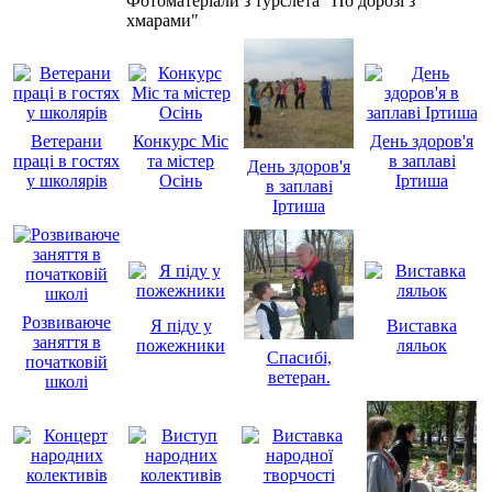
Фотоматеріали з турслета "По дорозі з
хмарами"
Ветерани
Конкурс Міс
День здоров'я
праці в гостях
та містер
в заплаві
День здоров'я
у школярів
Осінь
Іртиша
в заплаві
Іртиша
Розвиваюче
Я піду у
Виставка
заняття в
пожежники
ляльок
Спасибі,
початковій
ветеран.
школі