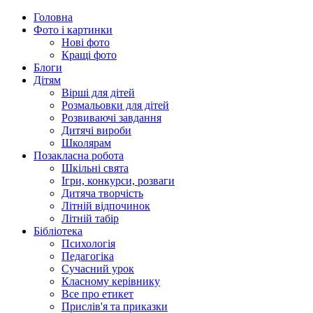
Головна
Фото і картинки
Нові фото
Кращі фото
Блоги
Дітям
Вірші для дітей
Розмальовки для дітей
Розвиваючі завдання
Дитячі вироби
Школярам
Позакласна робота
Шкільні свята
Ігри, конкурси, розваги
Дитяча творчість
Літній відпочинок
Літній табір
Бібліотека
Психологія
Педагогіка
Сучасний урок
Класному керівнику
Все про етикет
Прислів'я та приказки