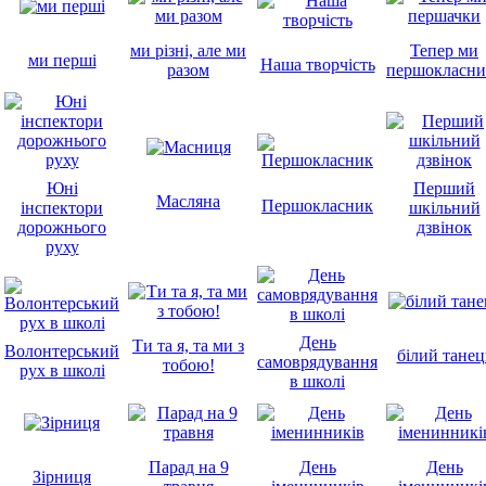
ми різні, але ми
Тепер ми
ми перші
Наша творчість
разом
першокласни
Юні
Перший
Масляна
Першокласник
інспектори
шкільний
дорожнього
дзвінок
руху
День
Ти та я, та ми з
Волонтерський
білий танец
самоврядування
тобою!
рух в школі
в школі
Парад на 9
День
День
Зірниця