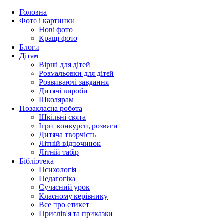
Головна
Фото і картинки
Нові фото
Кращі фото
Блоги
Дітям
Вірші для дітей
Розмальовки для дітей
Розвиваючі завдання
Дитячі вироби
Школярам
Позакласна робота
Шкільні свята
Ігри, конкурси, розваги
Дитяча творчість
Літній відпочинок
Літній табір
Бібліотека
Психологія
Педагогіка
Сучасний урок
Класному керівнику
Все про етикет
Прислів'я та приказки