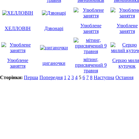
травня
іменинників
іменинникі
Улюблене
Улюблене
ХЕЛЛОВІН
Дзвонарі
заняття
заняття
мітинг,
Улюблене
Серцю мил
циганочки
присвячений 9
заняття
куточок
травня
Сторінки:
Перша
Попередня
1
2
3
4
5
6
7
8
Наступна
Остання