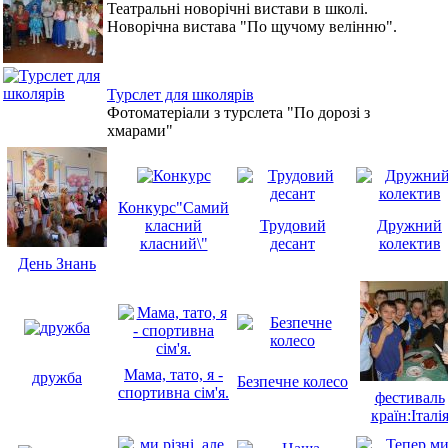
Театральні новорічні вистави в школі.
Новорічна вистава "По щучому велінню".
Турслет для школярів
Фотоматеріали з турслета "По дорозі з
хмарами"
Конкурс"Самий
класний
Трудовий
Дружний
класний\"
десант
колектив
День Знань
Мама, тато, я -
дружба
Безпечне колесо
спортивна сім'я.
фестиваль
країн:Італі