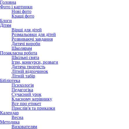
Головна
Фото і картинки
Нові фото
Кращі фото
Блоги
Дітям
Вірші для дітей
Розмальовки для дітей
Розвиваючі завдання
Дитячі вироби
Школярам
Позакласна робота
Шкільні свята
Ігри, конкурси, розваги
Дитяча творчість
Літній відпочинок
Літній табір
Бібліотека
Психологія
Педагогіка
Сучасний урок
Класному керівнику
Все про етикет
Прислів'я та приказки
Календар
Весна
Методика
Вихователям