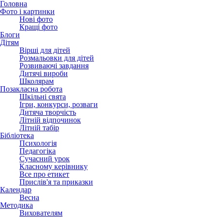
Головна
Фото і картинки
Нові фото
Кращі фото
Блоги
Дітям
Вірші для дітей
Розмальовки для дітей
Розвиваючі завдання
Дитячі вироби
Школярам
Позакласна робота
Шкільні свята
Ігри, конкурси, розваги
Дитяча творчість
Літній відпочинок
Літній табір
Бібліотека
Психологія
Педагогіка
Сучасний урок
Класному керівнику
Все про етикет
Прислів'я та приказки
Календар
Весна
Методика
Вихователям