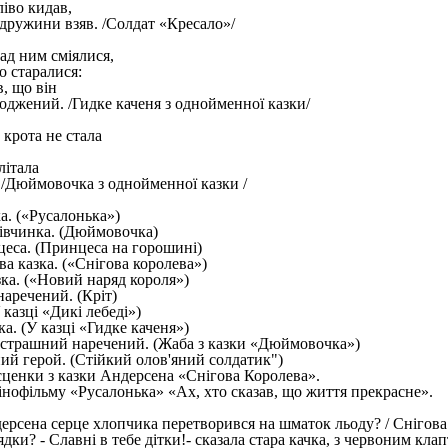
ліво кидав,
дружини взяв. /Солдат «Кресало»/
над ним сміялися,
 старалися:
в, що він
оджений. /Гидке каченя з однойменної казки/
крота не стала
літала
 /Дюймовочка з однойменної казки /
а. («Русалонька»)
дівчинка. (Дюймовочка)
еса. (Принцеса на горошині)
ва казка. («Снігова королева»)
зка. («Новий наряд короля»)
наречений. (Кріт)
 казці «Дикі лебеді»)
ка. (У казці «Гидке каченя»)
 страшний наречений. (Жаба з казки «Дюймовочка»)
ий герой. (Стійкий олов'яний солдатик")
ценки з казки Андерсена «Снігова Королева».
кінофільму «Русалонька» «Ах, хто сказав, що життя прекрасне».
дерсена серце хлопчика перетворився на шматок льоду? / Снігова 
 рядки? - Славні в тебе дітки!- сказала стара качка, з червоним кл