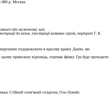
№ 880 р. Москва
кімнаті або музичному залі.
страції до казок, ілюстрації казкових героїв, портрет Г. К.
и вирушимо подорожувати в красиву країну Данію, ми
ри цьому правильну відповідь, отримає фішку. Гра буде проходити
онька; Стійкий олов'яний солдатик; Оле-Лукойє.