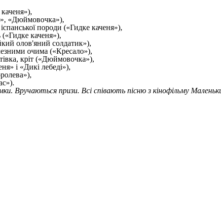
 каченя»),
і», «Дюймовочка»),
 іспанської породи («Гидке каченя»),
 («Гидке каченя»),
йкий олов'яний солдатик»),
чезними очима («Кресало»),
тівка, кріт («Дюймовочка»),
еня» і «Дикі лебеді»),
ролева»),
с»).
мки. Вручаються призи. Всі співають пісню з кінофільму Малень