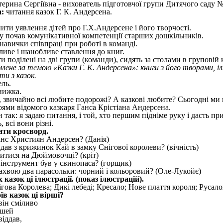
ерина Сергіївна - вихователь підготовчої групи Дитячого саду 
:
читання казок Г. К. Андерсена.
нити уявлення дітей про Г.Х.Андерсене і його творчості.
у почав комунікативної компетенції старших дошкільників.
навички співпраці при роботі в команді.
ливе і шанобливе ставлення до книг.
и поділені на дві групи (команди), сидять за столами в груповій 
ене за темою «Казки Г. К. Андерсена»: книги з його творами, ілю
ти з казок.
ль.
нижка.
, звичайно всі любите подорожі? А казкові любите? Сьогодні м
роями відомого казкаря Ганса Крістіана Андерсена.
 так: я задаю питання, і той, хто першим підніме руку і дасть п
, всі вони різні.
ати кросворд.
анс Християн Андерсен? (Данія)
адав з крижинок Кай в замку Снігової королеви? (вічність)
житися на Дюймовочці? (кріт)
інструмент був у свинопаса? (горщик)
пахвою два парасольки: чорний і кольоровий? (Оле-Лукойє)
х казок ці ілюстрації. (показ ілюстрацій).
гова Королева; Дикі лебеді; Кресало; Нове плаття короля; Русал
оїв казок ці вірші?
 він сміливо
ошей
віддав,