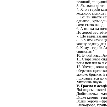
великий, та чудни
3. Як звали дівчин
4. Хто з героїв ка
коханого принца і
5. Всі ви знаєте 
однакові, крім одн
само стояв на одній
6. А яка казка поч
По дорозі зустрілас
7. Що взяла взамін
8. А з якої казки 
кожну годину дня у
9. Кому з героїв 
свинопас /.
10. В якій казці А
11. Стара жаба сид
вона попливла зі 
12. Увечері, коли 
обережно приотвор
молоко бризкає із 
підкрадається до н
Музична пауза
. С
V. Граємо в асоціа
Які людські якості
Дюймовочка - мале
Гидке каченя - те
Голий король - фр
Еліза-добра, праць