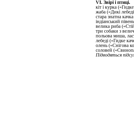
VI. Звірі і птиці.
кіт і курка («Гидке
жаба («Дикі лебед
стара знатна качка
індіанський півень
велика риба («Сті
три собаки з вели
польова миша, лас
лебеді («Гидке кач
олень («Снігова ко
соловей («Свинопа
Підводяться підсу