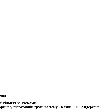
сена
шкільнят за казками
рина у підготовчій групі на тему «Казки Г. К. Андерсена»