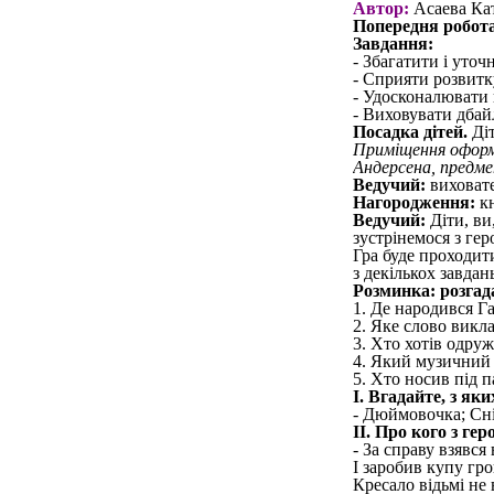
Автор:
Асаева Кат
Попередня робота
Завдання:
- Збагатити і уточ
- Сприяти розвитк
- Удосконалювати 
- Виховувати дбай
Посадка дітей.
Діт
Приміщення оформл
Андерсена, предме
Ведучий:
виховате
Нагородження:
к
Ведучий:
Діти, ви
зустрінемося з ге
Гра буде проходити
з декількох завдань
Розминка: розгад
1. Де народився Г
2. Яке слово викл
3. Хто хотів одру
4. Який музичний 
5. Хто носив під 
I. Вгадайте, з яки
- Дюймовочка; Сні
II. Про кого з гер
- За справу взявся
І заробив купу гр
Кресало відьмі не 