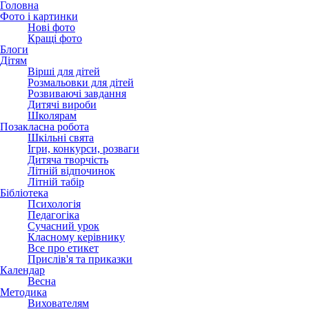
Головна
Фото і картинки
Нові фото
Кращі фото
Блоги
Дітям
Вірші для дітей
Розмальовки для дітей
Розвиваючі завдання
Дитячі вироби
Школярам
Позакласна робота
Шкільні свята
Ігри, конкурси, розваги
Дитяча творчість
Літній відпочинок
Літній табір
Бібліотека
Психологія
Педагогіка
Сучасний урок
Класному керівнику
Все про етикет
Прислів'я та приказки
Календар
Весна
Методика
Вихователям