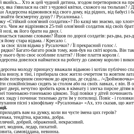
й якийсь... Хто ж цей чудний дитина, згодом перетворився на пре
ку, яка з'явилася на світ з чудової квітки, схожого на тюльпан? /
зки Андерсена відмовився від свого дому, від рідних, від бабусі і
 знайти безсмертну душу? / Русалонька /.
казку «Стійкий олов'яний солдатик»? По казці ми знаємо, що хлоп
ого. Чим же відрізнявся 25-тий олов'яний солдатик від своїх браті
 нозі, як його брати на двох /.
инається такими словами? Йшов по дорозі солдатів: раз-два, раз-
я йому стара відьма. / Кресало /.
 за своє зілля відьма у Русалочки? / Її прекрасний голос /.
ці рядки? Багато-багато років тому, жив-був на світі король. Він 
 нього було своє особливе плаття? / Нове плаття короля /.
Андерсена довелося найматися на роботу до самому королю і вико
ндерсена молоду принцесу вважали відьмою і хотіли публічно спалит
іла внизу, в тіні, і прибирала своє житло очеретом та жовтим ла
своїм потворним синочком до аркуша, де сиділа... /«Дюймовочка»
діти спокійнісінько сидять за столом або на своїх лавках, є він. В
ит двері, нечутно зробить крок в кімнату і злегка пирсне дітям 
неї тоненькою-тоненькою цівкою. Тоді повіки у дітей починають з
их ззаду і починає тихенько дути їм у потилиці. Повіє - і головк
лухання пісні з кінофільму «Русалонька» «Ах, хто сказав, що жит
ції.
 приходять вам на думку, коли ви чуєте імена цих героїв?
нька, тендітна, красива, добра.
рплячий, добрий, ображений, некрасивий.
ант, модник, ледар, пихатий.
овита, самовіддана, невинна.