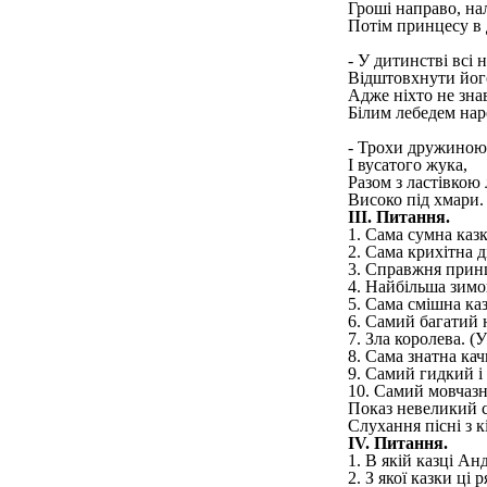
Гроші направо, на
Потім принцесу в 
- У дитинстві всі 
Відштовхнути його
Адже ніхто не зна
Білим лебедем нар
- Трохи дружиною 
І вусатого жука,
Разом з ластівкою 
Високо під хмари.
III. Питання.
1. Сама сумна казк
2. Сама крихітна 
3. Справжня принц
4. Найбільша зимо
5. Сама смішна ка
6. Самий багатий 
7. Зла королева. (У
8. Сама знатна кач
9. Самий гидкий і
10. Самий мовчазн
Показ невеликий с
Слухання пісні з 
IV. Питання.
1. В якій казці Ан
2. З якої казки ці