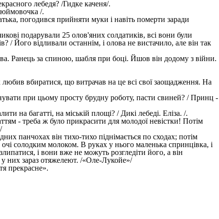
красного лебедя? /Гидке каченя/.
 Дюймовочка /.
 батька, погодився прийняти муки і навіть померти заради
чикові подарували 25 олов'яних солдатиків, всі вони були
в? / Його відливали останнім, і олова не вистачило, але він так
два. Ранець за спиною, шабля при боці. Йшов він додому з війни.
так любив вбиратися, що витрачав на це всі свої заощадження. На
нувати при цьому просту брудну роботу, пасти свиней? / Принц -
и на багатті, на міській площі? / Дикі лебеді. Еліза. /.
таттям - треба ж було прикрасити для молодої невістки! Потім
/
 одних панчохах він тихо-тихо піднімається по сходах; потім
в очі солодким молоком. В руках у нього маленька спринцівка, і
липатися, і вони вже не можуть розгледіти його, а він
и у них зараз отяжелеют. /«Оле-Лукойе»/
тя прекрасне».