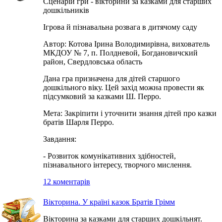
Сценарій гри - вікторини за казками для старших
дошкільників
Ігрова й пізнавальна розвага в дитячому саду
Автор: Котова Ірина Володимирівна, вихователь
МКДОУ № 7, п. Полдневой, Богдановичский
район, Свердловська область
Дана гра призначена для дітей старшого
дошкільного віку. Цей захід можна провести як
підсумковий за казками Ш. Перро.
Мета: Закріпити і уточнити знання дітей про казки
братів Шарля Перро.
Завдання:
- Розвиток комунікативних здібностей,
пізнавального інтересу, творчого мислення.
12 коментарів
Вікторина. У країні казок Братів Грімм
Вікторина за казками для старших дошкільнят.