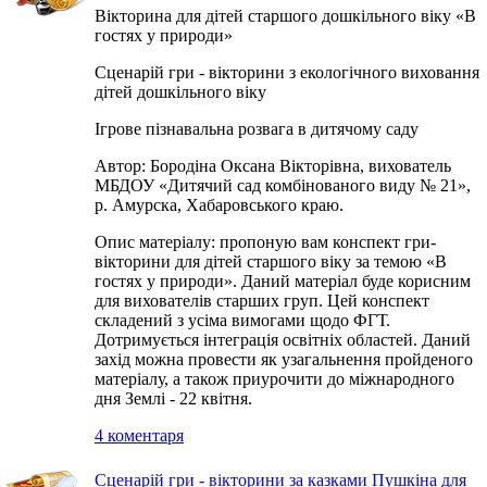
Вікторина для дітей старшого дошкільного віку «В
гостях у природи»
Сценарій гри - вікторини з екологічного виховання
дітей дошкільного віку
Ігрове пізнавальна розвага в дитячому саду
Автор: Бородіна Оксана Вікторівна, вихователь
МБДОУ «Дитячий сад комбінованого виду № 21»,
р. Амурска, Хабаровського краю.
Опис матеріалу: пропоную вам конспект гри-
вікторини для дітей старшого віку за темою «В
гостях у природи». Даний матеріал буде корисним
для вихователів старших груп. Цей конспект
складений з усіма вимогами щодо ФГТ.
Дотримується інтеграція освітніх областей. Даний
захід можна провести як узагальнення пройденого
матеріалу, а також приурочити до міжнародного
дня Землі - 22 квітня.
4 коментаря
Сценарій гри - вікторини за казками Пушкіна для