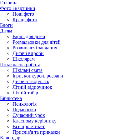
Головна
Фото і картинки
Нові фото
Кращі фото
Блоги
Дітям
Вірші для дітей
Розмальовки для дітей
Розвиваючі завдання
Дитячі вироби
Школярам
Позакласна робота
Шкільні свята
Ігри, конкурси, розваги
Дитяча творчість
Літній відпочинок
Літній табір
Бібліотека
Психологія
Педагогіка
Сучасний урок
Класному керівнику
Все про етикет
Прислів'я та приказки
Календар