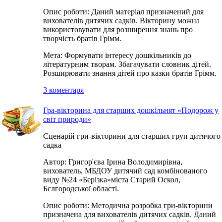
Опис роботи: Даний матеріал призначений для
вихователів дитячих садків. Вікторину можна
використовувати для розширення знань про
творчість братів Грімм.
Мета: Формувати інтересу дошкільників до
літературним творам. Збагачувати словник дітей.
Розширювати знання дітей про казки братів Грімм.
3 коментаря
Гра-вікторина для старших дошкільнят «Подорож у
світ природи»
Сценарій гри-вікторини для старших груп дитячого
садка
Автор: Григор'єва Ірина Володимирівна,
вихователь, МБДОУ дитячий сад комбінованого
виду №24 «Берізка»міста Старий Оскол,
Бєлгородської області.
Опис роботи: Методична розробка гри-вікторини
призначена для вихователів дитячих садків. Даний