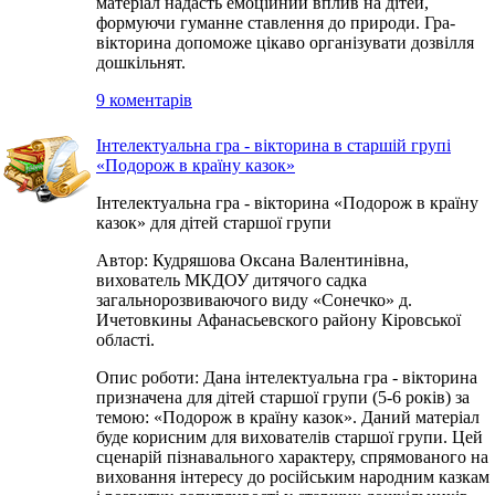
матеріал надасть емоційний вплив на дітей,
формуючи гуманне ставлення до природи. Гра-
вікторина допоможе цікаво організувати дозвілля
дошкільнят.
9 коментарів
Інтелектуальна гра - вікторина в старшій групі
«Подорож в країну казок»
Інтелектуальна гра - вікторина «Подорож в країну
казок» для дітей старшої групи
Автор: Кудряшова Оксана Валентинівна,
вихователь МКДОУ дитячого садка
загальнорозвиваючого виду «Сонечко» д.
Ичетовкины Афанасьевского району Кіровської
області.
Опис роботи: Дана інтелектуальна гра - вікторина
призначена для дітей старшої групи (5-6 років) за
темою: «Подорож в країну казок». Даний матеріал
буде корисним для вихователів старшої групи. Цей
сценарій пізнавального характеру, спрямованого на
виховання інтересу до російським народним казкам