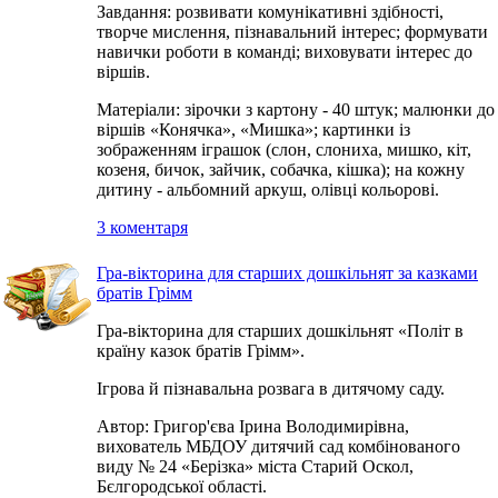
Завдання: розвивати комунікативні здібності,
творче мислення, пізнавальний інтерес; формувати
навички роботи в команді; виховувати інтерес до
віршів.
Матеріали: зірочки з картону - 40 штук; малюнки до
віршів «Конячка», «Мишка»; картинки із
зображенням іграшок (слон, слониха, мишко, кіт,
козеня, бичок, зайчик, собачка, кішка); на кожну
дитину - альбомний аркуш, олівці кольорові.
3 коментаря
Гра-вікторина для старших дошкільнят за казками
братів Грімм
Гра-вікторина для старших дошкільнят «Політ в
країну казок братів Грімм».
Ігрова й пізнавальна розвага в дитячому саду.
Автор: Григор'єва Ірина Володимирівна,
вихователь МБДОУ дитячий сад комбінованого
виду № 24 «Берізка» міста Старий Оскол,
Бєлгородської області.