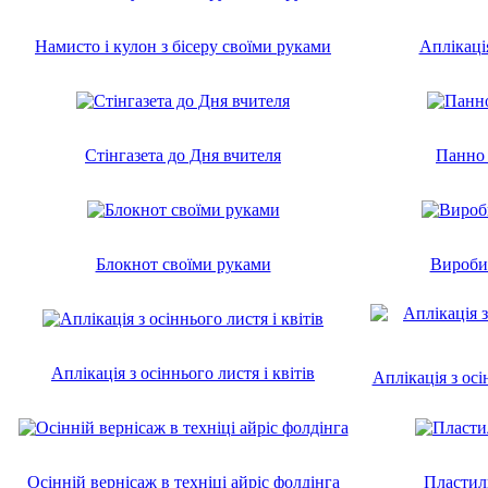
Намисто і кулон з бісеру своїми руками
Аплікаці
Стінгазета до Дня вчителя
Панно 
Блокнот своїми руками
Вироби 
Аплікація з осіннього листя і квітів
Аплікація з осі
Осінній вернісаж в техніці айріс фолдінга
Пластил