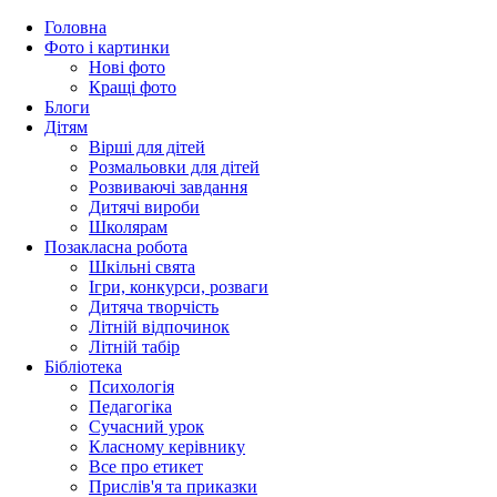
Головна
Фото і картинки
Нові фото
Кращі фото
Блоги
Дітям
Вірші для дітей
Розмальовки для дітей
Розвиваючі завдання
Дитячі вироби
Школярам
Позакласна робота
Шкільні свята
Ігри, конкурси, розваги
Дитяча творчість
Літній відпочинок
Літній табір
Бібліотека
Психологія
Педагогіка
Сучасний урок
Класному керівнику
Все про етикет
Прислів'я та приказки