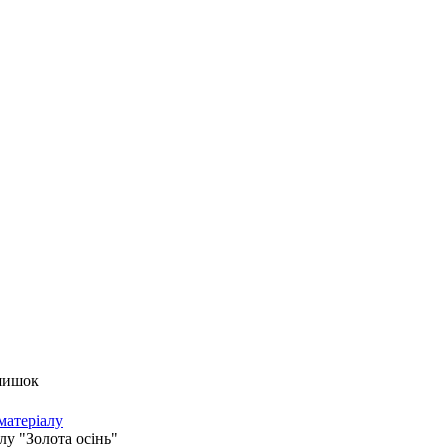
 шишок
матеріалу
у "Золота осінь"