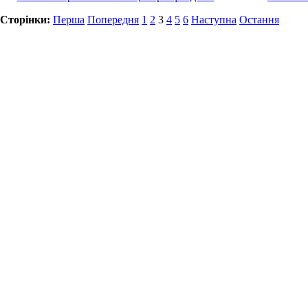
Сторінки:
Перша
Попередня
1
2
3
4
5
6
Наступна
Остання