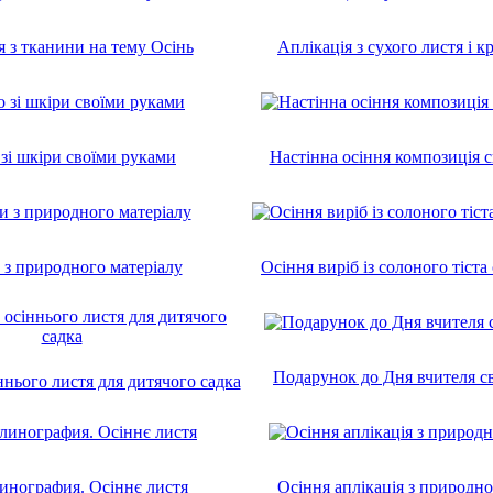
я з тканини на тему Осінь
Аплікація з сухого листя і к
зі шкіри своїми руками
Настінна осіння композиція 
з природного матеріалу
Осіння виріб із солоного тіст
Подарунок до Дня вчителя с
ннього листя для дитячого садка
инография. Осіннє листя
Осіння аплікація з природно